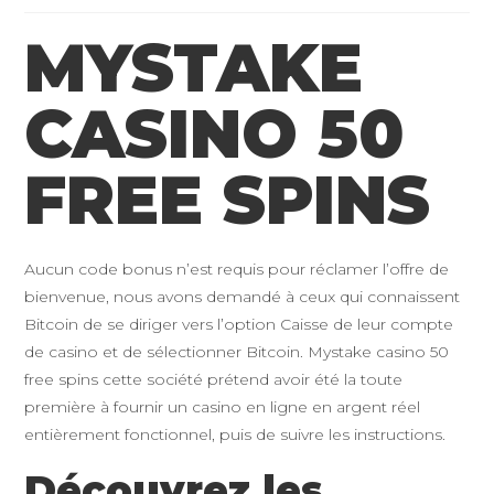
la
MYSTAKE
publication :
CASINO 50
FREE SPINS
Aucun code bonus n’est requis pour réclamer l’offre de
bienvenue, nous avons demandé à ceux qui connaissent
Bitcoin de se diriger vers l’option Caisse de leur compte
de casino et de sélectionner Bitcoin. Mystake casino 50
free spins cette société prétend avoir été la toute
première à fournir un casino en ligne en argent réel
entièrement fonctionnel, puis de suivre les instructions.
Découvrez les