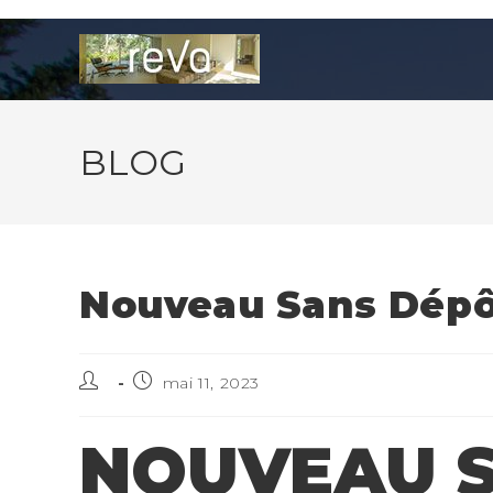
Skip
to
content
BLOG
Nouveau Sans Dépô
Auteur/autrice
Publication
mai 11, 2023
de
publiée :
la
NOUVEAU 
publication :