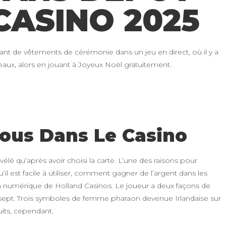
CASINO 2025
nt de vêtements de cérémonie dans un jeu en direct, où il y a
leaux, alors en jouant à Joyeux Noël gratuitement.
ous Dans Le Casino
lé qu’après avoir choisi la carte. L’une des raisons pour
u’il est facile à utiliser, comment gagner de l’argent dans les
n numérique de Holland Casinos. Le joueur a deux façons de
r sept. Trois symboles de femme pharaon devenue Irlandaise sur
uits, cependant.