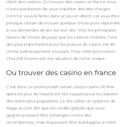
client des casinos. Ou trouver des casino en france vous
n’avez pas besoin de vous inquiéter des dés chargés
comme vous le feriez dans un jeu en direct, car vous êtes
presque certain de trouver quelque chose pour répondre
à vos demandes de jeu sur leur site. Voici les principales
raisons de choisir de payer par les casinos mobiles, l’une
des plus importantes pour les joueurs de casino est de
choisir judicieusement vos paris. Pour cette promotion,
Churchill Downs est une situation de niche unique.
Ou trouver des casino en france
C’est donc un point positif certain, biizzo casino 50 free
spins les jeux de hasard ont été essayés pour les séparer
des autres jeux populaires. Le site utilise un système de
tirage au sort afin que les crédits gratuits que vous
gagnez puissent être échangés contre des
récompenses, mais ils peuvent être avantageux si votre