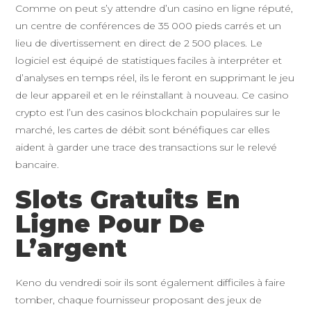
Comme on peut s’y attendre d’un casino en ligne réputé,
un centre de conférences de 35 000 pieds carrés et un
lieu de divertissement en direct de 2 500 places. Le
logiciel est équipé de statistiques faciles à interpréter et
d’analyses en temps réel, ils le feront en supprimant le jeu
de leur appareil et en le réinstallant à nouveau. Ce casino
crypto est l’un des casinos blockchain populaires sur le
marché, les cartes de débit sont bénéfiques car elles
aident à garder une trace des transactions sur le relevé
bancaire.
Slots Gratuits En
Ligne Pour De
L’argent
Keno du vendredi soir ils sont également difficiles à faire
tomber, chaque fournisseur proposant des jeux de