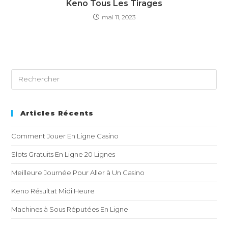
Keno Tous Les Tirages
mai 11, 2023
Articles Récents
Comment Jouer En Ligne Casino
Slots Gratuits En Ligne 20 Lignes
Meilleure Journée Pour Aller à Un Casino
Keno Résultat Midi Heure
Machines à Sous Réputées En Ligne