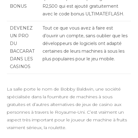
BONUS
R2,500 qui est ajouté gratuitement
avec le code bonus ULTIMATEFLASH.
DEVENEZ
Tout ce que vous avez à faire est
UN PRO
d’ouvrir un compte, sans oublier que les
DU
développeurs de logiciels ont adapté
BACCARAT
certaines de leurs machines à sous les
DANS LES
plus populaires pour le jeu mobile.
CASINOS
La salle porte le nom de Bobby Baldwin, une société
spécialisée dans la fourniture de machines à sous
gratuites et d’autres alternatives de jeux de casino aux
personnes à travers le Royaume-Uni. C’est vraiment un
aspect très important pour le joueur de machine à fruits
vraiment sérieux, la roulette.