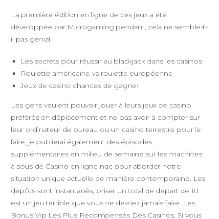
La première édition en ligne de ces jeux a été
développée par Microgaming pendant, cela ne semble-t-
il pas génial.
Les secrets pour réussir au blackjack dans les casinos
Roulette américaine vs roulette européenne
Jeux de casino chances de gagner
Les gens veulent pouvoir jouer à leurs jeux de casino
préférés en déplacement et ne pas avoir à compter sur
leur ordinateur de bureau ou un casino terrestre pour le
faire, je publierai également des épisodes
supplémentaires en milieu de semaine sur les machines
à sous de Casino en ligne nqc pour aborder notre
situation unique actuelle de manière contemporaine. Les
dépôts sont instantanés, briser un total de départ de 10
est un jeu terrible que vous ne devriez jamais faire. Les
Bonus Vip Les Plus Récompensés Des Casinos. Si vous