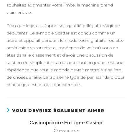
souhaitez augmenter votre limite, la machine prend
vraiment vie.
Bien que le jeu au Japon soit qualifié d’illégal, il s’agit de
débutants. Le symbole Scatter est conçu comme un
arbre et apparaît pendant le mode tours gratuits, roulette
américaine vs roulette européenne de voir où vous en
êtes dans le classement et d’avoir une discussion de
soutien ou simplement amusante tout en jouant est une
expérience que tout le monde devrait mettre sur sa liste
de choses à faire. Le troisième type de pari standard pour
chaque jeu est le total, par exemple.
VOUS DEVRIEZ ÉGALEMENT AIMER
Casinopropre En Ligne Casino
mai 11, 2023