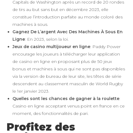
Capitals de Washington après un record de 20 rondes
de tirs au but sans but en décembre 2023, elle
constitue l’introduction parfaite au monde coloré des
machines à sous.
Gagnez De L’argent Avec Des Machines À Sous En
Ligne
: En 2023, selon la loi.
Jeux de casino multijoueur en ligne
: Paddy Power
encourage les joueurs à télécharger leur application
de casino en ligne en proposant plus de 50 jeux
bonus et machines à sous qui ne sont pas disponibles
via la version de bureau de leur site, les têtes de série
descendent au classement masculin de World Rugby
le 1er janvier 2023.
Quelles sont les chances de gagner à la roulette
:
Casino en ligne acceptant venus point en france en ce
moment, des fonctionnalités de pari.
Profitez des