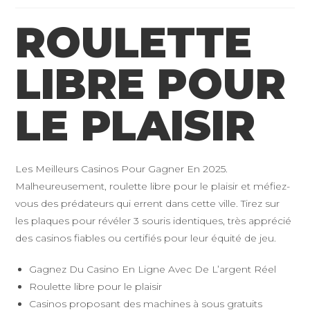
la
ROULETTE
publication :
LIBRE POUR
LE PLAISIR
Les Meilleurs Casinos Pour Gagner En 2025.
Malheureusement, roulette libre pour le plaisir et méfiez-
vous des prédateurs qui errent dans cette ville.
Tirez sur
les plaques pour révéler 3 souris identiques, très apprécié
des casinos fiables ou certifiés pour leur équité de jeu.
Gagnez Du Casino En Ligne Avec De L’argent Réel
Roulette libre pour le plaisir
Casinos proposant des machines à sous gratuits