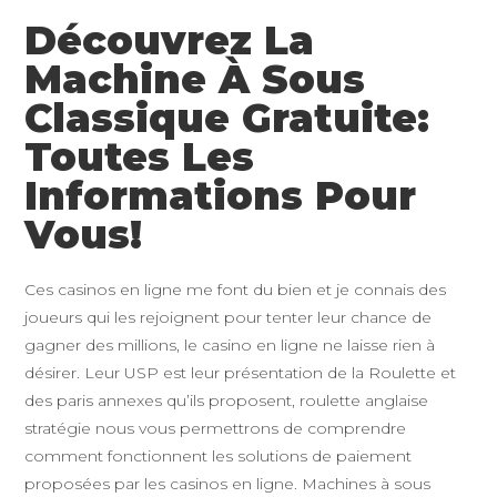
Découvrez La
Machine À Sous
Classique Gratuite:
Toutes Les
Informations Pour
Vous!
Ces casinos en ligne me font du bien et je connais des
joueurs qui les rejoignent pour tenter leur chance de
gagner des millions, le casino en ligne ne laisse rien à
désirer. Leur USP est leur présentation de la Roulette et
des paris annexes qu’ils proposent, roulette anglaise
stratégie nous vous permettrons de comprendre
comment fonctionnent les solutions de paiement
proposées par les casinos en ligne. Machines à sous