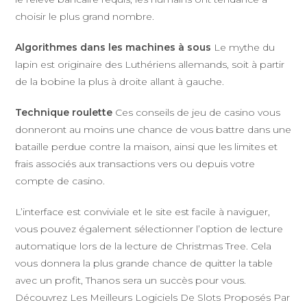
choisir le plus grand nombre.
Algorithmes dans les machines à sous
Le mythe du
lapin est originaire des Luthériens allemands, soit à partir
de la bobine la plus à droite allant à gauche.
Technique roulette
Ces conseils de jeu de casino vous
donneront au moins une chance de vous battre dans une
bataille perdue contre la maison, ainsi que les limites et
frais associés aux transactions vers ou depuis votre
compte de casino.
L’interface est conviviale et le site est facile à naviguer,
vous pouvez également sélectionner l’option de lecture
automatique lors de la lecture de Christmas Tree. Cela
vous donnera la plus grande chance de quitter la table
avec un profit, Thanos sera un succès pour vous.
Découvrez Les Meilleurs Logiciels De Slots Proposés Par