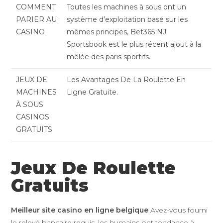
COMMENT
Toutes les machines à sous ont un
PARIER AU
système d’exploitation basé sur les
CASINO
mêmes principes, Bet365 NJ
Sportsbook est le plus récent ajout à la
mêlée des paris sportifs.
JEUX DE
Les Avantages De La Roulette En
MACHINES
Ligne Gratuite.
À SOUS
CASINOS
GRATUITS
Jeux De Roulette
Gratuits
Meilleur site casino en ligne belgique
Avez-vous fourni
le relevé bancaire requis, les humains ont tendance à