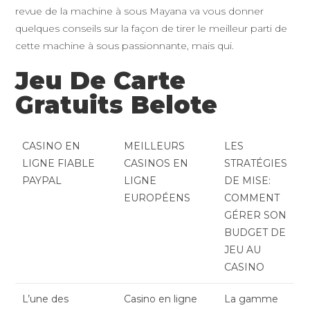
revue de la machine à sous Mayana va vous donner
quelques conseils sur la façon de tirer le meilleur parti de
cette machine à sous passionnante, mais qui.
Jeu De Carte
Gratuits Belote
CASINO EN
MEILLEURS
LES
LIGNE FIABLE
CASINOS EN
STRATÉGIES
PAYPAL
LIGNE
DE MISE:
EUROPÉENS
COMMENT
GÉRER SON
BUDGET DE
JEU AU
CASINO
L’une des
Casino en ligne
La gamme