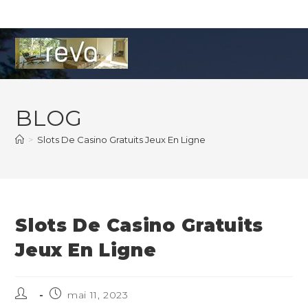
Skip
to
content
BLOG
>
Slots De Casino Gratuits Jeux En Ligne
Slots De Casino Gratuits
Jeux En Ligne
Auteur/autrice
Publication
mai 11, 2023
de
publiée :