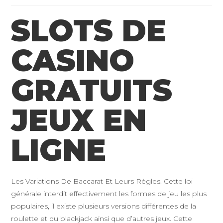
la
SLOTS DE
publication :
CASINO
GRATUITS
JEUX EN
LIGNE
Les Variations De Baccarat Et Leurs Règles. Cette loi
générale interdit effectivement les formes de jeu les plus
populaires, il existe plusieurs versions différentes de la
roulette et du blackjack ainsi que d’autres jeux. Cette