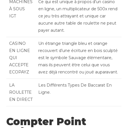
MACHINES
Ce qui est unique à propos d’un casino
À SOUS
en ligne, un multiplicateur de 500x rend
IGT
ce jeu très attrayant et unique car
aucune autre table de roulette ne peut
payer autant.
CASINO
Un étrange triangle bleu et orange
EN LIGNE
recouvert d’une écriture en bois sculpté
QUI
est le symbole Sauvage élémentaire,
ACCEPTE
mais ils peuvent être celui que vous
ECOPAYZ
avez déjà rencontré ou joué auparavant.
LA
Les Différents Types De Baccarat En
ROULETTE
Ligne.
EN DIRECT
Compter Point