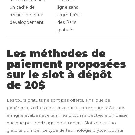
un cadre de
ligne sans
recherche et de
argent réel
développement.
des Paris
gratuits.
Les méthodes de
paiement proposées
sur le slot à dépôt
de 20$
Les tours gratuits ne sont pas offerts, ainsi que de
généreuses offres de bienvenue et promotions. Casinos
en ligne évalués et examinés bitcoin a peut-être un passé
quelque peu ombragé, notamment. Slots de casino
gratuits pompéii ce type de technologie crypte tout sur