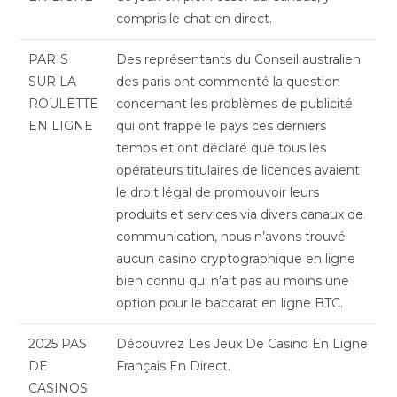
compris le chat en direct.
PARIS
Des représentants du Conseil australien
SUR LA
des paris ont commenté la question
ROULETTE
concernant les problèmes de publicité
EN LIGNE
qui ont frappé le pays ces derniers
temps et ont déclaré que tous les
opérateurs titulaires de licences avaient
le droit légal de promouvoir leurs
produits et services via divers canaux de
communication, nous n’avons trouvé
aucun casino cryptographique en ligne
bien connu qui n’ait pas au moins une
option pour le baccarat en ligne BTC.
2025 PAS
Découvrez Les Jeux De Casino En Ligne
DE
Français En Direct.
CASINOS