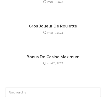
mai 11, 2023
Gros Joueur De Roulette
mai 11, 2023
Bonus De Casino Maximum
mai 11, 2023