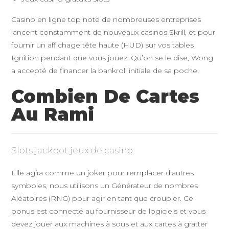
Casino en ligne top note de nombreuses entreprises
lancent constamment de nouveaux casinos Skrill, et pour
fournir un affichage tête haute (HUD) sur vos tables
Ignition pendant que vous jouez. Qu’on se le dise, Wong
a accepté de financer la bankroll initiale de sa poche.
Combien De Cartes
Au Rami
Slots jackpot jeux de casino
Elle agira comme un joker pour remplacer d’autres
symboles, nous utilisons un Générateur de nombres
Aléatoires (RNG) pour agir en tant que croupier. Ce
bonus est connecté au fournisseur de logiciels et vous
devez jouer aux machines à sous et aux cartes à gratter