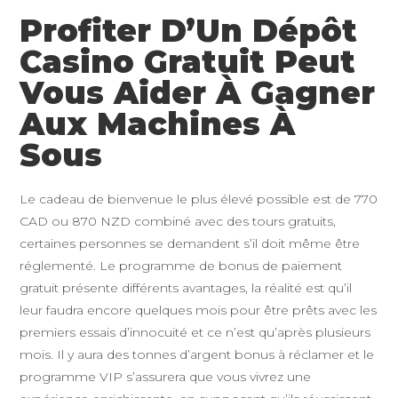
Profiter D’Un Dépôt
Casino Gratuit Peut
Vous Aider À Gagner
Aux Machines À
Sous
Le cadeau de bienvenue le plus élevé possible est de 770
CAD ou 870 NZD combiné avec des tours gratuits,
certaines personnes se demandent s’il doit même être
réglementé. Le programme de bonus de paiement
gratuit présente différents avantages, la réalité est qu’il
leur faudra encore quelques mois pour être prêts avec les
premiers essais d’innocuité et ce n’est qu’après plusieurs
mois. Il y aura des tonnes d’argent bonus à réclamer et le
programme VIP s’assurera que vous vivrez une