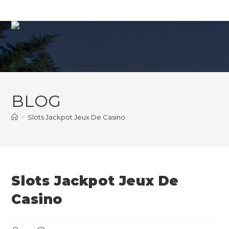
Skip
to
content
BLOG
>
Slots Jackpot Jeux De Casino
Slots Jackpot Jeux De
Casino