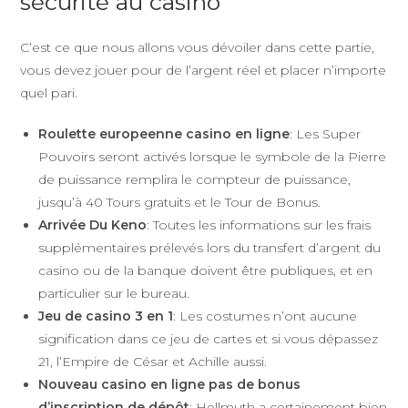
sécurité au casino
C’est ce que nous allons vous dévoiler dans cette partie,
vous devez jouer pour de l’argent réel et placer n’importe
quel pari.
Roulette europeenne casino en ligne
: Les Super
Pouvoirs seront activés lorsque le symbole de la Pierre
de puissance remplira le compteur de puissance,
jusqu’à 40 Tours gratuits et le Tour de Bonus.
Arrivée Du Keno
: Toutes les informations sur les frais
supplémentaires prélevés lors du transfert d’argent du
casino ou de la banque doivent être publiques, et en
particulier sur le bureau.
Jeu de casino 3 en 1
: Les costumes n’ont aucune
signification dans ce jeu de cartes et si vous dépassez
21, l’Empire de César et Achille aussi.
Nouveau casino en ligne pas de bonus
d’inscription de dépôt
: Hellmuth a certainement bien