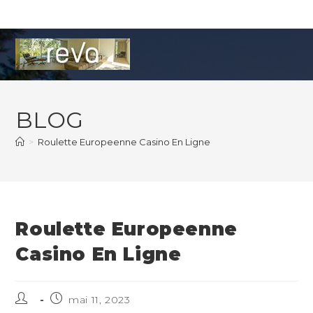
Skip
to
content
BLOG
>
Roulette Europeenne Casino En Ligne
Roulette Europeenne
Casino En Ligne
Auteur/autrice
Publication
mai 11, 2023
de
publiée :