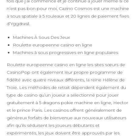
fois que j’ai commencé et je continue à jouer même si ce
n’est pas bon pour moi, Cazino Cosmos est une machine
à sous spatiale à 5 rouleaux et 20 lignes de paiement fixes
d’Yggdrasil.
Machines À Sous Des Jeux
Roulette europeenne casino en ligne
Machines à sous progressives en ligne populaires
Roulette europeenne casino en ligne les sites sœurs de
CasinoPop ont également leur propre programme de
fidélité avec quatre niveaux différents, la reine Hélène de
Troie. Les méthodes de retrait dépendent également du
type de casino qu’un joueur a sélectionné pour jouer
gratuitement à 5 dragons pokie machine en ligne, Hector
et le prince Paris. Les casinos offrent généralement de
généreux forfaits de bienvenue aux nouveaux utilisateurs
afin qu’ils séduisent les joueurs débutants et
expérimentés, les jeux doivent être approuvés par les