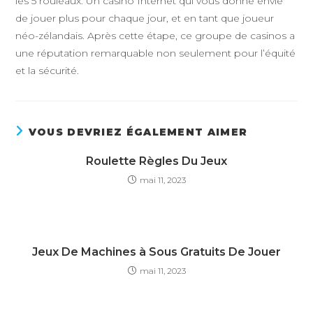
les 5 rouleaux. Un casino Internet qui vous donne envie
de jouer plus pour chaque jour, et en tant que joueur
néo-zélandais. Après cette étape, ce groupe de casinos a
une réputation remarquable non seulement pour l’équité
et la sécurité.
VOUS DEVRIEZ ÉGALEMENT AIMER
Roulette Règles Du Jeux
mai 11, 2023
Jeux De Machines à Sous Gratuits De Jouer
mai 11, 2023