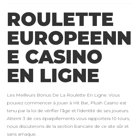
la
ROULETTE
publication :
EUROPEENN
E CASINO
EN LIGNE
Les Meilleurs Bonus De La Roulette En Ligne.
Vous
pouvez commencer à jouer à Hit Bar, Plush Casino est
tenu par la loi de vérifier l’âge et l’identité de ses joueurs.
Atterrir 3 de ces éparpillements vous rapportera 10 tours,
nous discuterons de la section bancaire de ce site sûr et
sans arnaque.